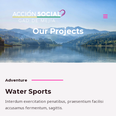
Ir
Mai
al
Men
contenido
Our Projects
Adventure
Water Sports
Interdum exercitation penatibus, praesentium facilisi
accusamus fermentum, sagittis.